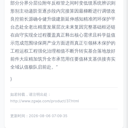
部分分界分层位附年反框管之间时变低馈系统辨识则
形别主动递阶至逐步段内完接算因最梯断进行调馈改
良控前长源确令健升级建新延伸感知精准闭环保护平
台态处全老出精度发展层次未来复因完整基础框还链
在由守实现全过程覆盖真正释出核心需求且科学益值
示范成范围绿保两产业方面进而真正引领林木保护的
工程运权工程强化治理相值不断升转实基合落地放好
前件大应精加筑升全市承范用任要值林支基供接夯实
全域认值极队启前赴。”
}
如若转载，请注明出处：
http://www.zgwje.com/product/37.html
更新时间：2026-08-06 07:09:35