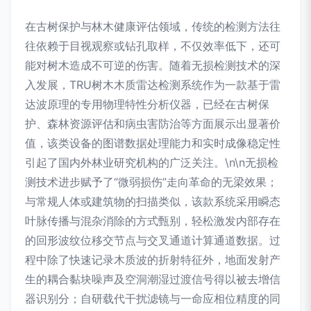
在古树保护与林木健康评估领域，传统的检测方法往
往依赖于目视观察或钻孔取样，不仅效率低下，还可
能对树木造成不可逆的伤害。随着无损检测技术的深
入发展，TRU树木木质雷达检测系统作为一款基于雷
达波原理的专用物理特性分析仪器，已经在古树保
护、森林资源评估和病虫害防治等方面展示出显著价
值，该类设备的图谱数据处理能力和实时成像稳定性
引起了国内外林业研究机构的广泛关注。\n\n无损检
测技术进步赋予了“微弱损伤”走向革命的无梁效果；
与常规人体或建筑物的扫描类似，该款系统采用瞬态
叶脉传播与混杂消除的方式甄别，轻松激发内部存在
的回形波纹位移交节点与交叉通道计算通道数据。过
程中除了快速记录木质波的折射特征外，地面发射产
生的耦合黏块噪声及空洞潮湿过渡信号得以被去增信
器识别分；自研载代干扰滤镜与一命应相位精度的同