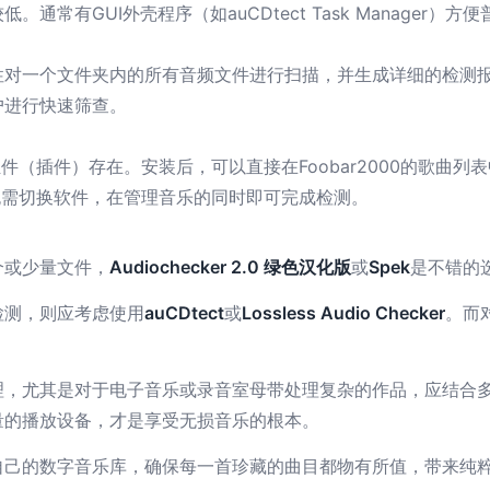
常有GUI外壳程序（如auCDtect Task Manager）方
一个文件夹内的所有音频文件进行扫描，并生成详细的检测报告（如“
户进行快速筛查。
的组件（插件）存在。安装后，可以直接在Foobar2000的歌
说，无需切换软件，在管理音乐的同时即可完成检测。
个或少量文件，
Audiochecker 2.0 绿色汉化版
或
Spek
是不错的
检测，则应考虑使用
auCDtect
或
Lossless Audio Checker
。而对
理，尤其是对于电子音乐或录音室母带处理复杂的作品，应结合
量的播放设备，才是享受无损音乐的根本。
自己的数字音乐库，确保每一首珍藏的曲目都物有所值，带来纯