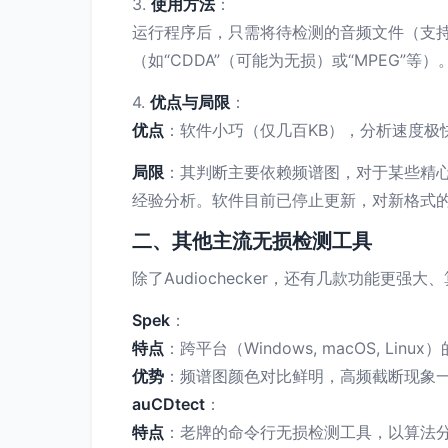
3.
使用方法
：
运行程序后，只需将待检测的音频文件（支持WA
（如“CDDA”（可能为无损）或“MPEG”等
4.
优点与局限
：
优点
：软件小巧（仅几百KB），分析速度极
局限
：其判断主要依赖频谱图，对于某些精心
经验分析。软件目前已停止更新，对新格式
二、其他主流无损检测工具
除了Audiochecker，还有几款功能更强
Spek
：
特点
：跨平台（Windows, macOS,
优势
：频谱图颜色对比鲜明，高频截断现象
auCDtect
：
特点
：老牌的命令行无损检测工具，以算法